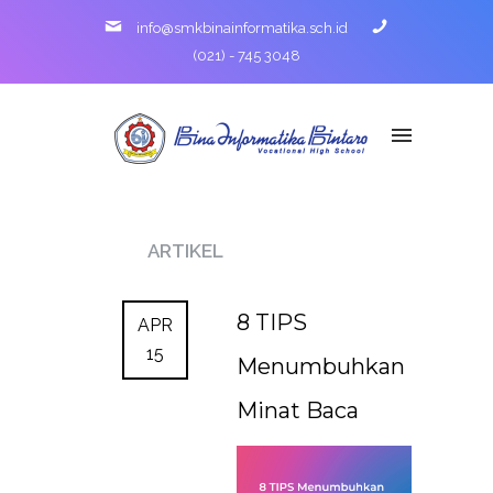
info@smkbinainformatika.sch.id
(021) - 745 3048
ARTIKEL
8 TIPS
APR
15
Menumbuhkan
Minat Baca