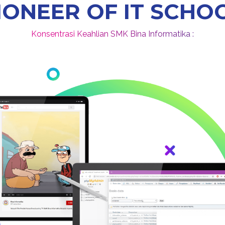
IONEER OF IT SCHO
Konsentrasi
K
e
a
h
l
i
a
n
S
M
K
B
i
n
a
I
n
f
o
r
m
a
t
i
k
a :