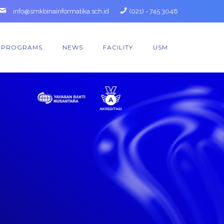
info@smkbinainformatika.sch.id
(021) - 745 3048
PROGRAMS
NEWS
FACILITY
USM