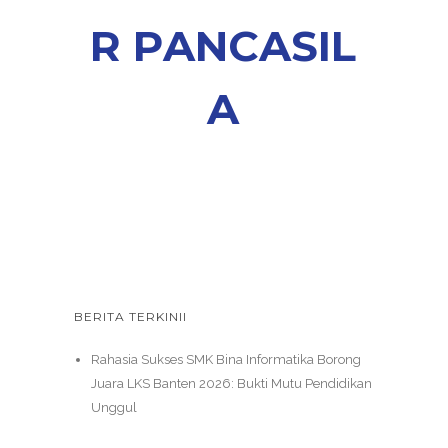
R
P
A
N
C
A
S
I
L
A
BERITA TERKINII
Rahasia Sukses SMK Bina Informatika Borong
Juara LKS Banten 2026: Bukti Mutu Pendidikan
Unggul