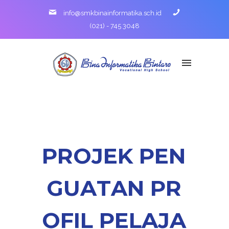
info@smkbinainformatika.sch.id
(021) - 745 3048
P
R
O
J
E
K
P
E
N
G
U
A
T
A
N
P
R
O
F
I
L
P
E
L
A
J
A