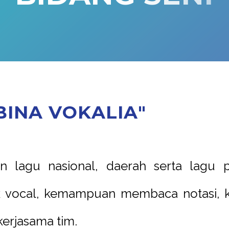
B
I
N
A
V
O
K
A
L
I
A
"
lagu nasional, daerah serta lagu p
ik vocal, kemampuan membaca notasi, k
erjasama tim.