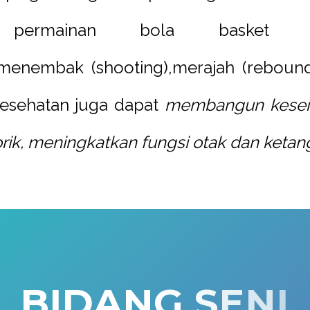
permainan bola basket t
g),menembak (shooting),merajah (reboun
 kesehatan juga dapat
membangun keseim
ik, meningkatkan fungsi otak dan ketan
B
I
D
A
N
G
S
E
N
I