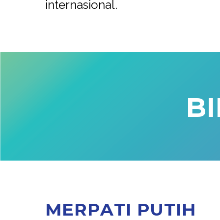
internasional.
B
I
M
E
R
P
A
T
I
P
U
T
I
H