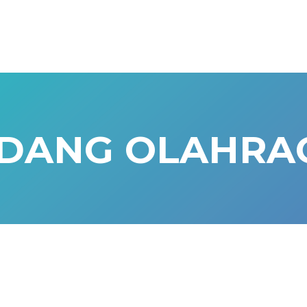
D
A
N
G
O
L
A
H
R
A