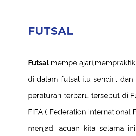
F
U
T
S
A
L
Futsal
mempelajari,mempraktik
di dalam futsal itu sendiri, d
peraturan terbaru tersebut di 
FIFA ( Federation International
menjadi acuan kita selama i