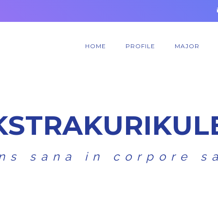
HOME
PROFILE
MAJOR
K
S
T
R
A
K
U
R
I
K
U
L
ns sana in corpore s