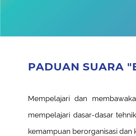
P
A
D
U
A
N
S
U
A
R
A
"
Mempelajari dan membawakan 
mempelajari dasar-dasar tehn
kemampuan berorganisasi dan k