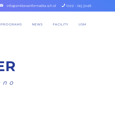
info@smkbinainformatika.sch.id
(021) - 745 3048
PROGRAMS
NEWS
FACILITY
USM
E
R
ano