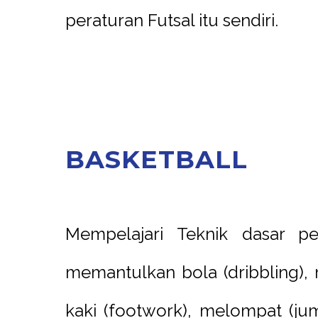
peraturan Futsal itu sendiri.
B
A
S
K
E
T
B
A
L
L
Mempelajari Teknik dasar pe
memantulkan bola (dribbling), 
kaki (footwork), melompat (jum