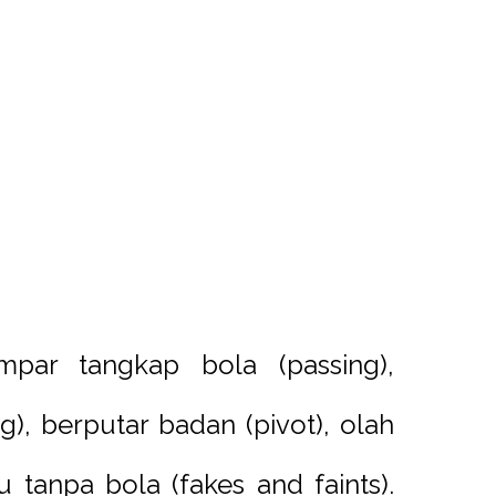
mpar tangkap bola (passing),
), berputar badan (pivot), olah
 tanpa bola (fakes and faints).