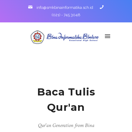
info@smkbinainformatika.sch.id
(021) - 745 3048
Baca Tulis
Qur'an
Qur'an Generation from Bina