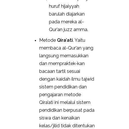
huruf hijaiyyah
barulah diajarkan
pada mereka al-
Qur’an juzz amma.
Metode
Qira’ati
. Yaitu
membaca al-Qur’an yang
langsung memasukkan
dan mempraktek-kan
bacaan tartil sesuai
dengan kaidah ilmu tajwid
sistem pendidikan dan
pengajaran metode
Qira’ati ini melalui sistem
pendidikan berpusat pada
siswa dan kenaikan
kelas/jilid tidak ditentukan