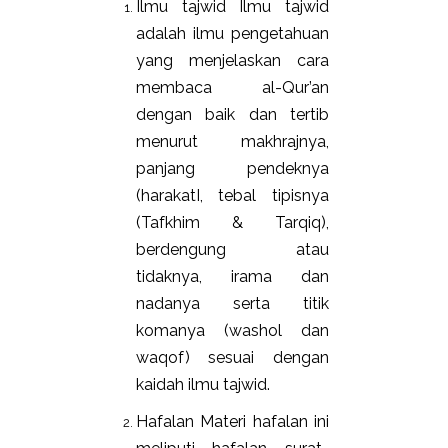
Ilmu tajwid Ilmu tajwid
adalah ilmu pengetahuan
yang menjelaskan cara
membaca al-Qur’an
dengan baik dan tertib
menurut makhrajnya,
panjang pendeknya
(harakatI, tebal tipisnya
(Tafkhim & Tarqiq),
berdengung atau
tidaknya, irama dan
nadanya serta titik
komanya (washol dan
waqof) sesuai dengan
kaidah ilmu tajwid.
Hafalan Materi hafalan ini