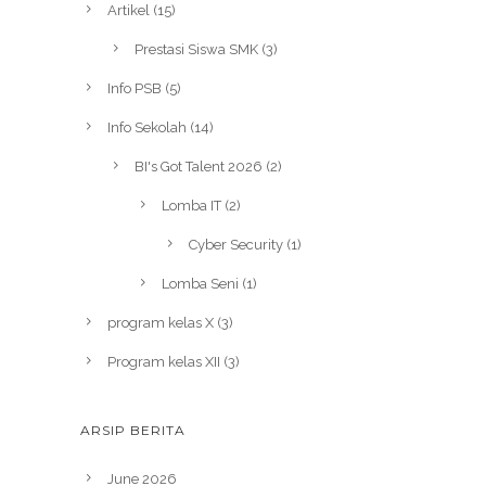
Artikel
(15)
Prestasi Siswa SMK
(3)
Info PSB
(5)
Info Sekolah
(14)
BI's Got Talent 2026
(2)
Lomba IT
(2)
Cyber Security
(1)
Lomba Seni
(1)
program kelas X
(3)
Program kelas XII
(3)
ARSIP BERITA
June 2026