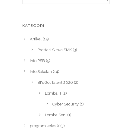
KATEGORI
Artikel
(15)
Prestasi Siswa SMK
(3)
Info PSB
(5)
Info Sekolah
(14)
BI's Got Talent 2026
(2)
Lomba IT
(2)
Cyber Security
(1)
Lomba Seni
(1)
program kelas X
(3)