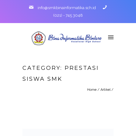
info@smkbinainformatika.sch.id
(021) - 745 3048
CATEGORY: PRESTASI
SISWA SMK
Home
/
Artikel
/