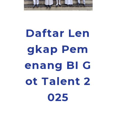
D
a
f
t
a
r
L
e
n
g
k
a
p
P
e
m
e
n
a
n
g
B
I
G
o
t
T
a
l
e
n
t
2
0
2
5