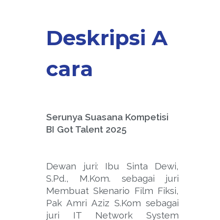
D
e
s
k
r
i
p
s
i
A
c
a
r
a
Serunya Suasana Kompetisi
BI Got Talent 2025
Dewan juri: Ibu Sinta Dewi,
S.Pd., M.Kom. sebagai juri
Membuat Skenario Film Fiksi,
Pak Amri Aziz S.Kom sebagai
juri IT Network System