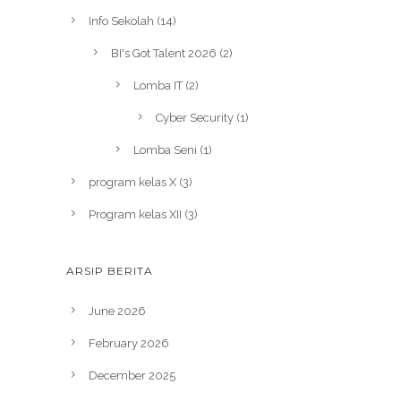
Info Sekolah
(14)
BI's Got Talent 2026
(2)
Lomba IT
(2)
Cyber Security
(1)
Lomba Seni
(1)
program kelas X
(3)
Program kelas XII
(3)
ARSIP BERITA
June 2026
February 2026
December 2025