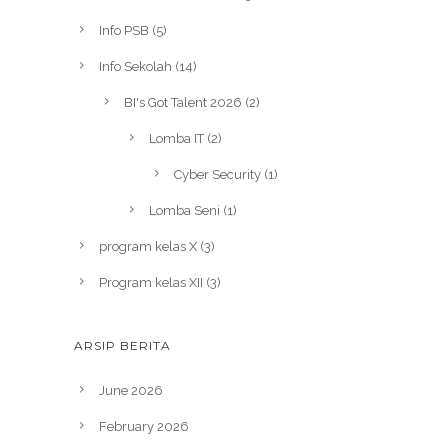
Info PSB
(5)
Info Sekolah
(14)
BI's Got Talent 2026
(2)
Lomba IT
(2)
Cyber Security
(1)
Lomba Seni
(1)
program kelas X
(3)
Program kelas XII
(3)
ARSIP BERITA
June 2026
February 2026