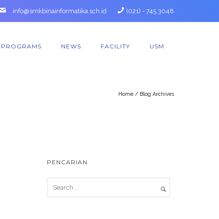
info@smkbinainformatika.sch.id
(021) - 745 3048
PROGRAMS
NEWS
FACILITY
USM
Home
/ Blog Archives
PENCARIAN