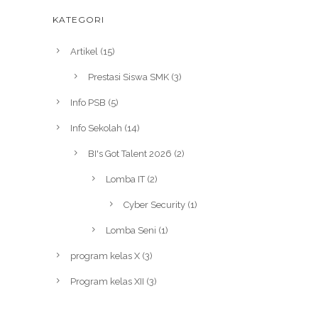
KATEGORI
Artikel
(15)
Prestasi Siswa SMK
(3)
Info PSB
(5)
Info Sekolah
(14)
BI's Got Talent 2026
(2)
Lomba IT
(2)
Cyber Security
(1)
Lomba Seni
(1)
program kelas X
(3)
Program kelas XII
(3)