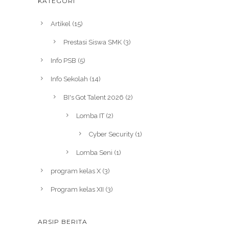
KATEGORI
Artikel
(15)
Prestasi Siswa SMK
(3)
Info PSB
(5)
Info Sekolah
(14)
BI's Got Talent 2026
(2)
Lomba IT
(2)
Cyber Security
(1)
Lomba Seni
(1)
program kelas X
(3)
Program kelas XII
(3)
ARSIP BERITA