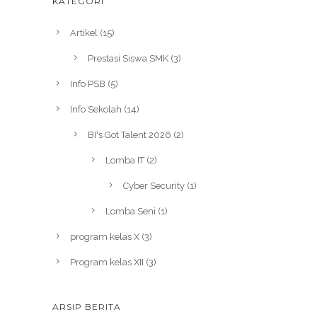
KATEGORI
Artikel
(15)
Prestasi Siswa SMK
(3)
Info PSB
(5)
Info Sekolah
(14)
BI's Got Talent 2026
(2)
Lomba IT
(2)
Cyber Security
(1)
Lomba Seni
(1)
program kelas X
(3)
Program kelas XII
(3)
ARSIP BERITA