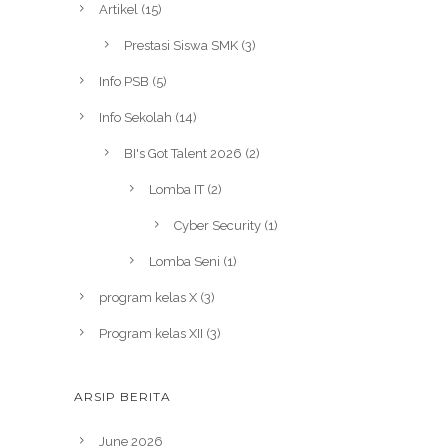
Artikel
(15)
Prestasi Siswa SMK
(3)
Info PSB
(5)
Info Sekolah
(14)
BI's Got Talent 2026
(2)
Lomba IT
(2)
Cyber Security
(1)
Lomba Seni
(1)
program kelas X
(3)
Program kelas XII
(3)
ARSIP BERITA
June 2026